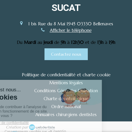
SUCAT
1 bis Rue du 8 Mai 1945
03330
Bellenaves
Afficher le téléphone
Du
Mardi
au
Jeudi
de
9h
à
12h30
et de
13h
à
19h
Contactez nous
Politique de confidentialité et charte cookie
Mentions légales
Conditions Générales Utilisation
Charte déontologique
Ordre national
Annuaires chirurgiens dentistes
Création par