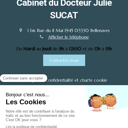
Cabinet du Docteur Julie
SUCAT
1 bis Rue du 8 Mai 1945
03330
Bellenaves
Afficher le téléphone
Du
Mardi
au
Jeudi
de
9h
à
12h30
et de
13h
à
19h
Contactez nous
Politique de confidentialité et charte cookie
Mentions légales
Conditions Générales Utilisation
Charte déontologique
Ordre national
Annuaires chirurgiens dentistes